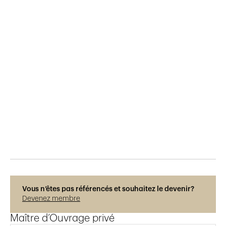
Publié le
16.12.2022
801
vues
Photos © Adrien Barakat
Vous n’êtes pas référencés et souhaitez le devenir?
Devenez membre
Maître d’Ouvrage privé