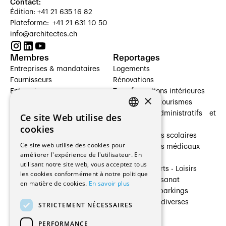
Contact:
Édition: +41 21 635 16 82
Plateforme: +41 21 631 10 50
info@architectes.ch
Membres
Reportages
Entreprises & mandataires
Logements
Fournisseurs
Rénovations
Entreprises
Transformations intérieures
×
Prestataires de services
Hôtelleries et tourismes
Architectes paysagistes
Bâtiments administratifs et
Ce site Web utilise des
FRENCH
Architectes d'intérieur
commerces
cookies
Architectes
Établissements scolaires
GERMAN
Ce site web utilise des cookies pour
Entreprises générales
Établissements médicaux
améliorer l'expérience de l'utilisateur. En
Ingénieurs et mandataires
Villas
utilisant notre site web, vous acceptez tous
Installateurs
Cultures - Sports - Loisirs
les cookies conformément à notre politique
Fabricants / Fournisseurs
Industrie - Artisanat
en matière de cookies.
En savoir plus
Maître d’Ouvrage
Transports et parkings
Régies immobilières
Constructions diverses
STRICTEMENT NÉCESSAIRES
Gestion PPE
PERFORMANCE