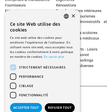
Fournisseurs
Rénovations
Entreprises
Transformations intérieures
×
Prestataires de services
Hôtelleries et tourismes
Architectes paysagistes
Bâtiments administratifs et
Ce site Web utilise des
FRENCH
Architectes d'intérieur
commerces
cookies
Architectes
Établissements scolaires
GERMAN
Ce site web utilise des cookies pour
Entreprises générales
Établissements médicaux
améliorer l'expérience de l'utilisateur. En
Ingénieurs et mandataires
Villas
utilisant notre site web, vous acceptez tous
Installateurs
Cultures - Sports - Loisirs
les cookies conformément à notre politique
Fabricants / Fournisseurs
Industrie - Artisanat
en matière de cookies.
En savoir plus
Maître d’Ouvrage
Transports et parkings
Régies immobilières
Constructions diverses
STRICTEMENT NÉCESSAIRES
Gestion PPE
PERFORMANCE
CIBLAGE
FONCTIONNALITÉ
CGU et Politique de confidentialités
Paramètres des cookies
ACCEPTER TOUT
REFUSER TOUT
© 2026 Tous droits réservés