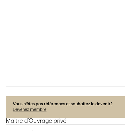
Publié le
29.5.2015
569
vues
Vous n’êtes pas référencés et souhaitez le devenir?
Devenez membre
Maître d’Ouvrage privé