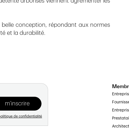
étente arborisés viennent agrémenter les
e belle conception, répondant aux normes
té et la durabilité.
Membr
Entrepri
Fourniss
Entrepri
olitique de confidentialité
Prestata
Architec