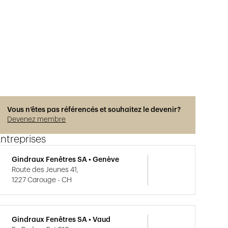
Vous n’êtes pas référencés et souhaitez le devenir?
Devenez membre
ntreprises
Gindraux Fenêtres SA • Genève
Route des Jeunes 41,
1227 Carouge - CH
Gindraux Fenêtres SA • Vaud