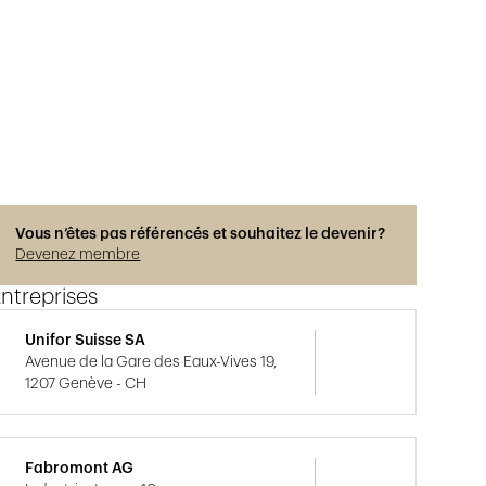
Vous n’êtes pas référencés et souhaitez le devenir?
Devenez membre
ntreprises
Unifor Suisse SA
Avenue de la Gare des Eaux-Vives 19,
1207 Genève - CH
Fabromont AG