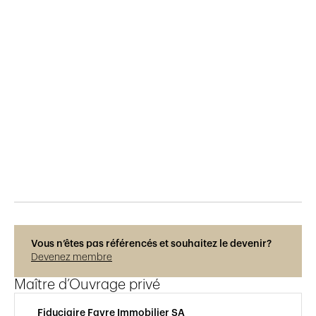
Publié le
29.5.2015
648
vues
Vous n’êtes pas référencés et souhaitez le devenir?
Devenez membre
Maître d’Ouvrage privé
Fiduciaire Favre Immobilier SA