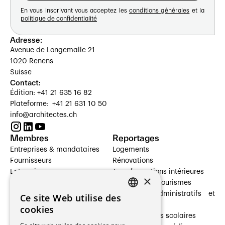
En vous inscrivant vous acceptez les
conditions générales
et la
politique de confidentialité
Adresse:
Avenue de Longemalle 21
1020 Renens
Suisse
Contact:
Édition: +41 21 635 16 82
Plateforme: +41 21 631 10 50
info@architectes.ch
Membres
Reportages
Entreprises & mandataires
Logements
Fournisseurs
Rénovations
Entreprises
Transformations intérieures
×
Prestataires de services
Hôtelleries et tourismes
Architectes paysagistes
Bâtiments administratifs et
Ce site Web utilise des
FRENCH
Architectes d'intérieur
commerces
cookies
Architectes
Établissements scolaires
GERMAN