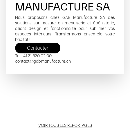
MANUFACTURE SA
Nous proposons chez GAB Manufacture SA des
solutions sur mesure en menuiserie et ébénisterie,
alliant design et fonctionnalité pour sublimer vos
espaces intérieurs. Transformons ensemble votre
habitat !
Contacter
Tel.
+41 21 620 02 00
contact@gabmanufacture.ch
Centrale 30
OMM
OMC Extra Muros
O2
EIG - École Internationale de Genève
Ouvrir reportage
Ouvrir reportage
Ouvrir reportage
Ouvrir reportage
Ouvrir reportage
VOIR TOUS LES REPORTAGES