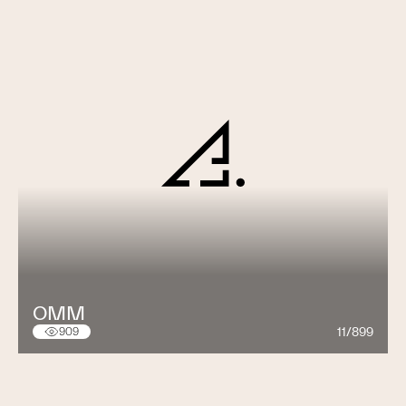
OMM
11/899
909