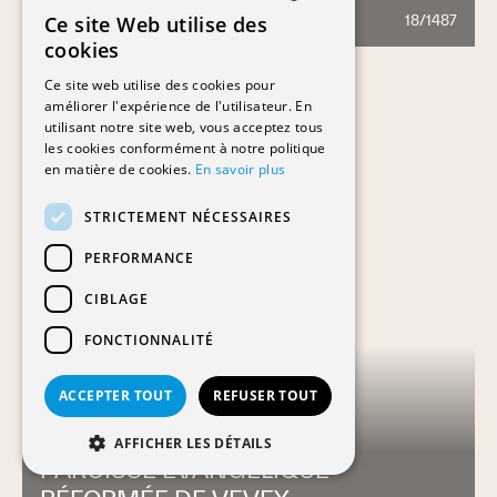
Ce site Web utilise des
18/1487
648
FRENCH
cookies
GERMAN
Ce site web utilise des cookies pour
améliorer l'expérience de l'utilisateur. En
utilisant notre site web, vous acceptez tous
les cookies conformément à notre politique
en matière de cookies.
En savoir plus
STRICTEMENT NÉCESSAIRES
PERFORMANCE
CIBLAGE
FONCTIONNALITÉ
ACCEPTER TOUT
REFUSER TOUT
AFFICHER LES DÉTAILS
PAROISSE EVANGÉLIQUE