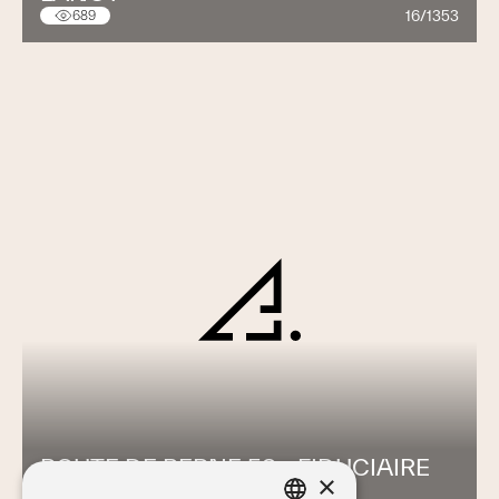
16/1353
689
ROUTE DE BERNE 52 - FIDUCIAIRE
×
FAVRE