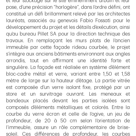
et leur stockage sur le site éminemment urbain et leur
pose, d’une précision “horlogère”, dans l’ordre défini, ont
constitué un défi brillamment relevé par les architectes
lauréats, associés au genevois Fabio Fossati pour le
développement du projet et les détails d’exécution, ainsi
qu’au bureau Pillet SA pour la direction technique des
travaux. En remplaçant les murs plats de l’ancien
immeuble par cette façade rideau courbée, le projet
s’intègre aux anciens bâtiments environnant aux angles
arrondis, tout en affirmant une identité forte et
singulière. La façade est réalisée en système d’élément
bloc-cadre métal et verre, variant entre 1,50 et 1,58
mètre de large sur la hauteur d’étage. La partie vitrée
est composée d’un verre isolant fixe, protégé par un
store et un survitrage ouvrant. Les meneaux et
bandeaux placés devant les parties isolées sont
composés d’éléments métalliques et colorés. Entre la
courbe du verre écran et celle de l’ogive, un jeu de
profondeur, de 20 à 50 cm selon l’orientation de
l’immeuble, assure un rôle complémentaire de brise-
soleil. Ces différences de profondeur, les courbes