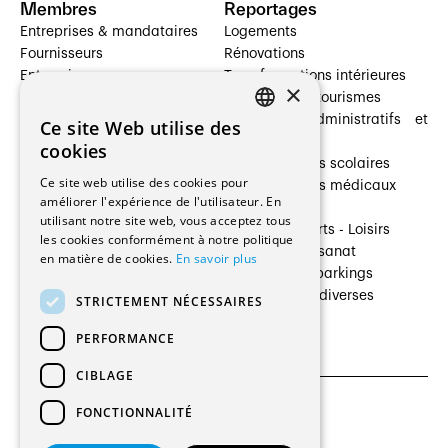
Membres
Reportages
Entreprises & mandataires
Logements
Fournisseurs
Rénovations
Entreprises
Transformations intérieures
×
Prestataires de services
Hôtelleries et tourismes
Architectes paysagistes
Bâtiments administratifs et
Ce site Web utilise des
FRENCH
Architectes d'intérieur
commerces
cookies
Architectes
Établissements scolaires
GERMAN
Ce site web utilise des cookies pour
Entreprises générales
Établissements médicaux
améliorer l'expérience de l'utilisateur. En
Ingénieurs et mandataires
Villas
utilisant notre site web, vous acceptez tous
Installateurs
Cultures - Sports - Loisirs
les cookies conformément à notre politique
Fabricants / Fournisseurs
Industrie - Artisanat
en matière de cookies.
En savoir plus
Maître d’Ouvrage
Transports et parkings
Régies immobilières
Constructions diverses
STRICTEMENT NÉCESSAIRES
Gestion PPE
PERFORMANCE
CIBLAGE
FONCTIONNALITÉ
CGU et Politique de confidentialités
Paramètres des cookies