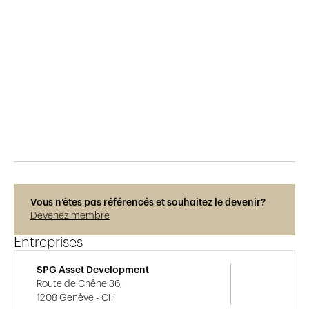
Publié le
6.5.2017
2'183
vues
Vous n’êtes pas référencés et souhaitez le devenir?
Devenez membre
Entreprises
SPG Asset Development
Route de Chêne 36,
1208 Genève - CH