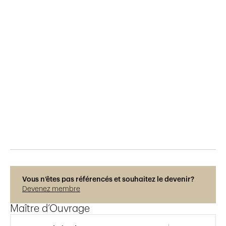
Publié le
13.7.2017
941
vues
Vous n’êtes pas référencés et souhaitez le devenir?
Devenez membre
Maître d’Ouvrage