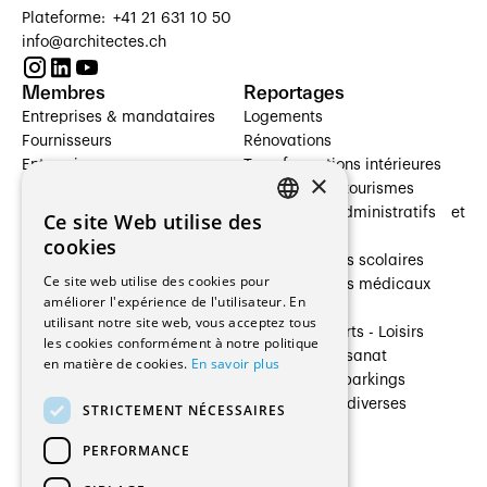
Plateforme: +41 21 631 10 50
info@architectes.ch
Membres
Reportages
Entreprises & mandataires
Logements
Fournisseurs
Rénovations
Entreprises
Transformations intérieures
×
Prestataires de services
Hôtelleries et tourismes
Architectes paysagistes
Bâtiments administratifs et
Ce site Web utilise des
FRENCH
Architectes d'intérieur
commerces
cookies
Architectes
Établissements scolaires
GERMAN
Ce site web utilise des cookies pour
Entreprises générales
Établissements médicaux
améliorer l'expérience de l'utilisateur. En
Ingénieurs et mandataires
Villas
utilisant notre site web, vous acceptez tous
Installateurs
Cultures - Sports - Loisirs
les cookies conformément à notre politique
Fabricants / Fournisseurs
Industrie - Artisanat
en matière de cookies.
En savoir plus
Maître d’Ouvrage
Transports et parkings
Régies immobilières
Constructions diverses
STRICTEMENT NÉCESSAIRES
Gestion PPE
PERFORMANCE