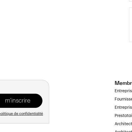
Membr
Entrepri
Fourniss
Entrepri
olitique de confidentialité
Prestata
Architec