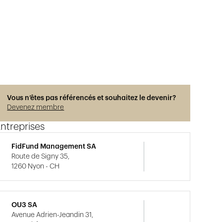
Vous n’êtes pas référencés et souhaitez le devenir?
Devenez membre
ntreprises
FidFund Management SA
Route de Signy 35,
1260 Nyon - CH
OU3 SA
Avenue Adrien-Jeandin 31,