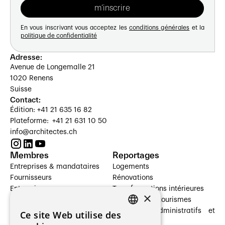
En vous inscrivant vous acceptez les
conditions générales
et la
politique de confidentialité
Adresse:
Avenue de Longemalle 21
1020 Renens
Suisse
Contact:
Édition: +41 21 635 16 82
Plateforme: +41 21 631 10 50
info@architectes.ch
Membres
Reportages
Entreprises & mandataires
Logements
Fournisseurs
Rénovations
Entreprises
Transformations intérieures
×
Prestataires de services
Hôtelleries et tourismes
Architectes paysagistes
Bâtiments administratifs et
Ce site Web utilise des
FRENCH
Architectes d'intérieur
commerces