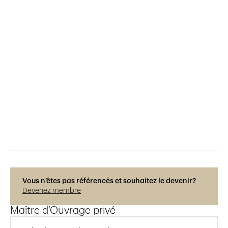
Publié le
24.4.2019
1'351
vues
Vous n’êtes pas référencés et souhaitez le devenir?
Devenez membre
Maître d’Ouvrage privé