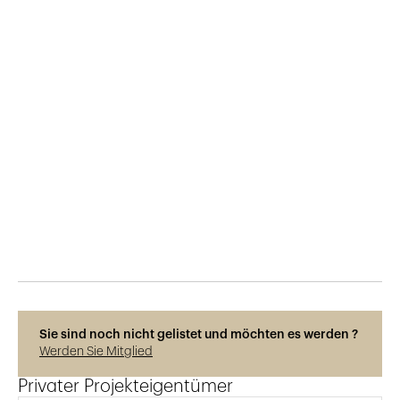
Veröffentlicht am
16.10.2025
119
Ansichten
Photos © Adrien Barakat
Sie sind noch nicht gelistet und möchten es werden ?
Werden Sie Mitglied
Privater Projekteigentümer