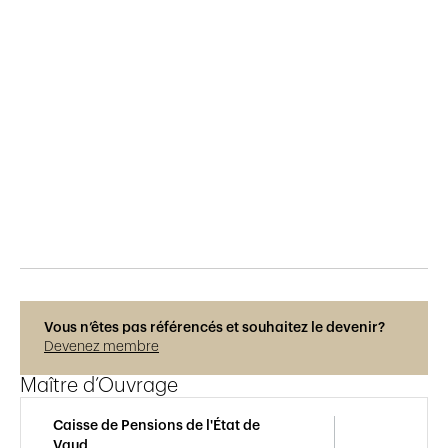
Publié le
22.12.2025
147
vues
Photos © Rainer Sohlbank
Vous n’êtes pas référencés et souhaitez le devenir?
Devenez membre
Maître d’Ouvrage
Caisse de Pensions de l'État de
Vaud