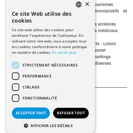
×
Prestataires de services
Hôtelleries et tourismes
Architectes paysagistes
Bâtiments administratifs et
Ce site Web utilise des
FRENCH
Architectes d'intérieur
commerces
cookies
Architectes
Établissements scolaires
GERMAN
Ce site web utilise des cookies pour
Entreprises générales
Établissements médicaux
améliorer l'expérience de l'utilisateur. En
Ingénieurs et mandataires
Villas
utilisant notre site web, vous acceptez tous
Installateurs
Cultures - Sports - Loisirs
les cookies conformément à notre politique
Fabricants / Fournisseurs
Industrie - Artisanat
en matière de cookies.
En savoir plus
Maître d’Ouvrage
Transports et parkings
Régies immobilières
Constructions diverses
STRICTEMENT NÉCESSAIRES
Gestion PPE
PERFORMANCE
CIBLAGE
FONCTIONNALITÉ
CGU et Politique de confidentialités
Paramètres des cookies
ACCEPTER TOUT
REFUSER TOUT
© 2026 Tous droits réservés
AFFICHER LES DÉTAILS