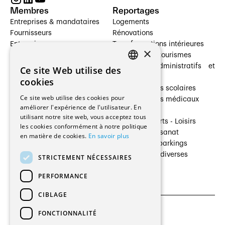
Membres
Reportages
Entreprises & mandataires
Logements
Fournisseurs
Rénovations
Entreprises
Transformations intérieures
×
Prestataires de services
Hôtelleries et tourismes
Architectes paysagistes
Bâtiments administratifs et
Ce site Web utilise des
FRENCH
Architectes d'intérieur
commerces
cookies
Architectes
Établissements scolaires
GERMAN
Ce site web utilise des cookies pour
Entreprises générales
Établissements médicaux
améliorer l'expérience de l'utilisateur. En
Ingénieurs et mandataires
Villas
utilisant notre site web, vous acceptez tous
Installateurs
Cultures - Sports - Loisirs
les cookies conformément à notre politique
Fabricants / Fournisseurs
Industrie - Artisanat
en matière de cookies.
En savoir plus
Maître d’Ouvrage
Transports et parkings
Régies immobilières
Constructions diverses
STRICTEMENT NÉCESSAIRES
Gestion PPE
PERFORMANCE
CIBLAGE
FONCTIONNALITÉ
CGU et Politique de confidentialités