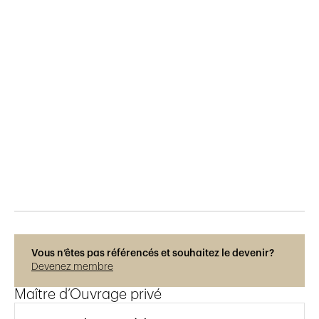
Publié le
7.7.2018
2'979
vues
Vous n’êtes pas référencés et souhaitez le devenir?
Devenez membre
Maître d’Ouvrage privé