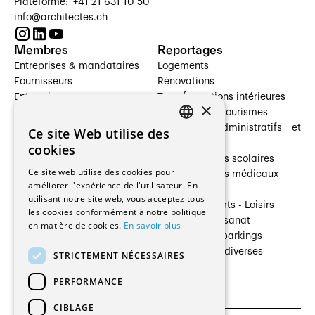
Plateforme: +41 21 631 10 50
info@architectes.ch
Membres
Reportages
Entreprises & mandataires
Logements
Fournisseurs
Rénovations
Entreprises
Transformations intérieures
×
Prestataires de services
Hôtelleries et tourismes
Architectes paysagistes
Bâtiments administratifs et
Ce site Web utilise des
FRENCH
Architectes d'intérieur
commerces
cookies
Architectes
Établissements scolaires
GERMAN
Ce site web utilise des cookies pour
Entreprises générales
Établissements médicaux
améliorer l'expérience de l'utilisateur. En
Ingénieurs et mandataires
Villas
utilisant notre site web, vous acceptez tous
Installateurs
Cultures - Sports - Loisirs
les cookies conformément à notre politique
Fabricants / Fournisseurs
Industrie - Artisanat
en matière de cookies.
En savoir plus
Maître d’Ouvrage
Transports et parkings
Régies immobilières
Constructions diverses
STRICTEMENT NÉCESSAIRES
Gestion PPE
PERFORMANCE
CIBLAGE