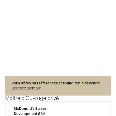
Publié le
20.2.2019
677
vues
Vous n’êtes pas référencés et souhaitez le devenir?
Devenez membre
Maître d’Ouvrage privé
McDonald's Suisse
Development Sàrl