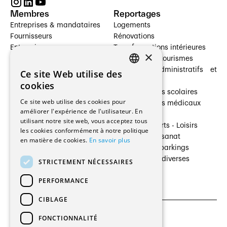
Membres
Reportages
Entreprises & mandataires
Logements
Fournisseurs
Rénovations
Entreprises
Transformations intérieures
×
Prestataires de services
Hôtelleries et tourismes
Architectes paysagistes
Bâtiments administratifs et
Ce site Web utilise des
FRENCH
Architectes d'intérieur
commerces
cookies
Architectes
Établissements scolaires
GERMAN
Ce site web utilise des cookies pour
Entreprises générales
Établissements médicaux
améliorer l'expérience de l'utilisateur. En
Ingénieurs et mandataires
Villas
utilisant notre site web, vous acceptez tous
Installateurs
Cultures - Sports - Loisirs
les cookies conformément à notre politique
Fabricants / Fournisseurs
Industrie - Artisanat
en matière de cookies.
En savoir plus
Maître d’Ouvrage
Transports et parkings
Régies immobilières
Constructions diverses
STRICTEMENT NÉCESSAIRES
Gestion PPE
PERFORMANCE
CIBLAGE
FONCTIONNALITÉ
CGU et Politique de confidentialités