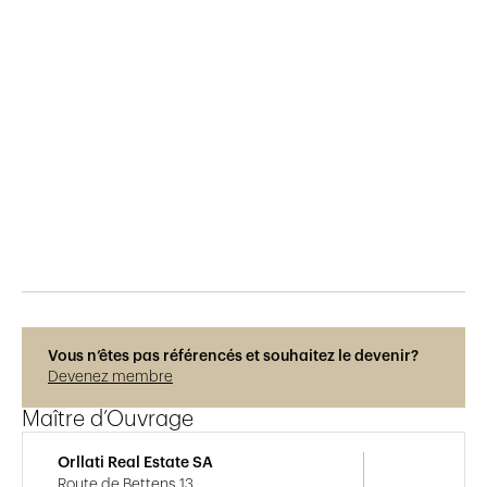
Publié le
17.1.2025
315
vues
Photos © Adrien Barakat
Vous n’êtes pas référencés et souhaitez le devenir?
Devenez membre
Maître d’Ouvrage
Orllati Real Estate SA
Route de Bettens 13,