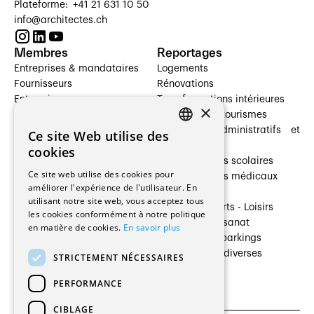
Plateforme: +41 21 631 10 50
info@architectes.ch
Membres
Reportages
Entreprises & mandataires
Logements
Fournisseurs
Rénovations
Entreprises
Transformations intérieures
×
Prestataires de services
Hôtelleries et tourismes
Architectes paysagistes
Bâtiments administratifs et
Ce site Web utilise des
FRENCH
Architectes d'intérieur
commerces
cookies
Architectes
Établissements scolaires
GERMAN
Ce site web utilise des cookies pour
Entreprises générales
Établissements médicaux
améliorer l'expérience de l'utilisateur. En
Ingénieurs et mandataires
Villas
utilisant notre site web, vous acceptez tous
Installateurs
Cultures - Sports - Loisirs
les cookies conformément à notre politique
Fabricants / Fournisseurs
Industrie - Artisanat
en matière de cookies.
En savoir plus
Maître d’Ouvrage
Transports et parkings
Régies immobilières
Constructions diverses
STRICTEMENT NÉCESSAIRES
Gestion PPE
PERFORMANCE
CIBLAGE