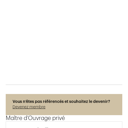
Publié le
7.7.2018
1'246
vues
Vous n’êtes pas référencés et souhaitez le devenir?
Devenez membre
Maître d’Ouvrage privé