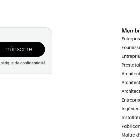
Membr
Entrepri
Fourniss
Entrepri
olitique de confidentialité
Prestata
Architec
Architect
Architec
Entrepri
Ingénieu
Installat
Fabrican
Maître d