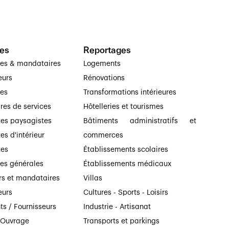
es
Reportages
ses & mandataires
Logements
eurs
Rénovations
ses
Transformations intérieures
ires de services
Hôtelleries et tourismes
tes paysagistes
Bâtiments administratifs et
es d'intérieur
commerces
tes
Établissements scolaires
ses générales
Établissements médicaux
rs et mandataires
Villas
eurs
Cultures - Sports - Loisirs
ts / Fournisseurs
Industrie - Artisanat
’Ouvrage
Transports et parkings