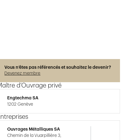
Vous n’êtes pas référencés et souhaitez le devenir?
Devenez membre
aître d’Ouvrage privé
Engtechma SA
1202 Genève
ntreprises
Ouvrages Métalliques SA
Chemin de la Vuarpillière 3,