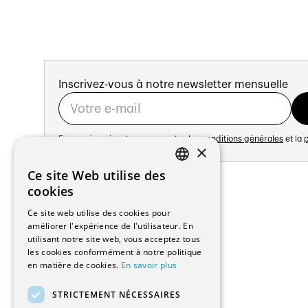
Inscrivez-vous à notre newsletter mensuelle
En vous inscrivant vous acceptez les
conditions générales
et la
p
×
Adresse:
Ce site Web utilise des
FRENCH
Avenue de Longemalle 21
cookies
1020 Renens
GERMAN
Ce site web utilise des cookies pour
Suisse
améliorer l'expérience de l'utilisateur. En
Contact:
utilisant notre site web, vous acceptez tous
Édition: +41 21 635 16 82
les cookies conformément à notre politique
Plateforme: +41 21 631 10 50
en matière de cookies.
En savoir plus
info@architectes.ch
STRICTEMENT NÉCESSAIRES