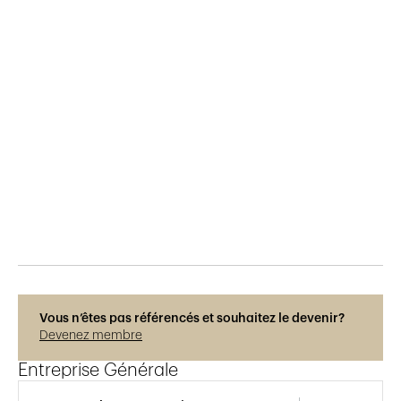
Publié le
15.12.2018
791
vues
Vous n’êtes pas référencés et souhaitez le devenir?
Devenez membre
Entreprise Générale