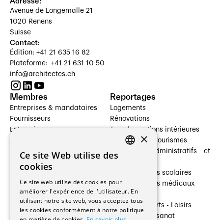
Adresse:
Avenue de Longemalle 21
1020 Renens
Suisse
Contact:
Édition: +41 21 635 16 82
Plateforme: +41 21 631 10 50
info@architectes.ch
Membres
Reportages
Entreprises & mandataires
Logements
Fournisseurs
Rénovations
Entreprises
Transformations intérieures
×
Prestataires de services
Hôtelleries et tourismes
Architectes paysagistes
Bâtiments administratifs et
Ce site Web utilise des
FRENCH
Architectes d'intérieur
commerces
cookies
Architectes
Établissements scolaires
GERMAN
Ce site web utilise des cookies pour
Entreprises générales
Établissements médicaux
améliorer l'expérience de l'utilisateur. En
Ingénieurs et mandataires
Villas
utilisant notre site web, vous acceptez tous
Installateurs
Cultures - Sports - Loisirs
les cookies conformément à notre politique
Fabricants / Fournisseurs
Industrie - Artisanat
en matière de cookies.
En savoir plus