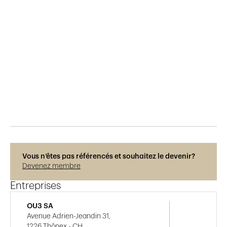
Publié le
30.3.2019
748
vues
Vous n’êtes pas référencés et souhaitez le devenir?
Devenez membre
Entreprises
OU3 SA
Avenue Adrien-Jeandin 31,
1226 Thônex - CH