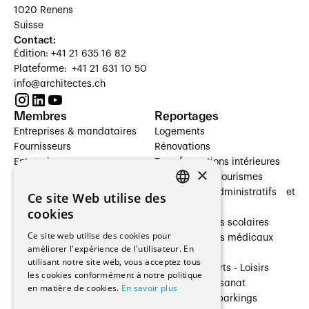
1020 Renens
Suisse
Contact:
Édition: +41 21 635 16 82
Plateforme: +41 21 631 10 50
info@architectes.ch
Membres
Reportages
Entreprises & mandataires
Logements
Fournisseurs
Rénovations
Entreprises
Transformations intérieures
×
Prestataires de services
Hôtelleries et tourismes
Architectes paysagistes
Bâtiments administratifs et
Ce site Web utilise des
FRENCH
Architectes d'intérieur
commerces
cookies
Architectes
Établissements scolaires
GERMAN
Ce site web utilise des cookies pour
Entreprises générales
Établissements médicaux
améliorer l'expérience de l'utilisateur. En
Ingénieurs et mandataires
Villas
utilisant notre site web, vous acceptez tous
Installateurs
Cultures - Sports - Loisirs
les cookies conformément à notre politique
Fabricants / Fournisseurs
Industrie - Artisanat
en matière de cookies.
En savoir plus
Maître d’Ouvrage
Transports et parkings