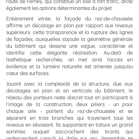
route de Ferney, qui constitue un axe à fort trafic, dicte
également les options déterminantes du projet.
Entièrement vitrée, la façade du rez-de-chaussée
affirme un décalage en plan par rapport aux niveaux
supérieurs: cette transparence et la rupture des lignes
de façades, auxquelles s’ajoute la géométrie générale
du bâtiment qui dessine une vague, caractérise et
identifie cette élégante réalisation. Au-delà de
l’esthétique recherchée, on met ainsi l’accès en
évidence et la lumière naturelle est amenée jusqu’au
cœur des surfaces.
Jouant avec la complexité de la structure, due aux
décalages en plan et en verticale du bâtiment, le
réseau des porteurs reste discret tout en participant à
l’image de la construction: deux piliers - un pour
chaque aile - partent du rez-de-chaussée et se
séparent en trois branches qui traversent tous les
niveaux en s’évasant. Ils supportent en toiture un grand
sommier, auquel s’accrochent des tirants qui
redescendent jusqu’à la dalle sur rez, l’ensemble se