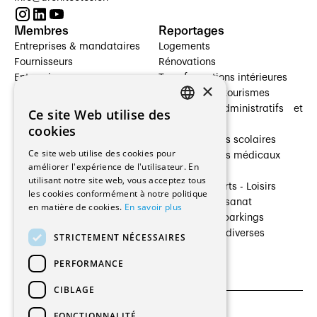
Membres
Reportages
Entreprises & mandataires
Logements
Fournisseurs
Rénovations
Entreprises
Transformations intérieures
×
Prestataires de services
Hôtelleries et tourismes
Architectes paysagistes
Bâtiments administratifs et
Ce site Web utilise des
FRENCH
Architectes d'intérieur
commerces
cookies
Architectes
Établissements scolaires
GERMAN
Ce site web utilise des cookies pour
Entreprises générales
Établissements médicaux
améliorer l'expérience de l'utilisateur. En
Ingénieurs et mandataires
Villas
utilisant notre site web, vous acceptez tous
Installateurs
Cultures - Sports - Loisirs
les cookies conformément à notre politique
Fabricants / Fournisseurs
Industrie - Artisanat
en matière de cookies.
En savoir plus
Maître d’Ouvrage
Transports et parkings
Régies immobilières
Constructions diverses
STRICTEMENT NÉCESSAIRES
Gestion PPE
PERFORMANCE
CIBLAGE
FONCTIONNALITÉ