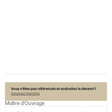
Publié le
13.12.2021
1'062
vues
Vous n’êtes pas référencés et souhaitez le devenir?
Devenez membre
Maître d’Ouvrage