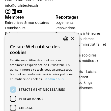
Plateforme: +41 21 631 10 50
info@architectes.ch
Membres
Reportages
Entreprises & mandataires
Logements
Fournisseurs
Rénovations
Entreprises
Transformations intérieures
×
Prestataires de services
Hôtelleries et tourismes
Architectes paysagistes
Bâtiments administratifs et
Ce site Web utilise des
FRENCH
Architectes d'intérieur
commerces
cookies
Architectes
Établissements scolaires
GERMAN
Ce site web utilise des cookies pour
Entreprises générales
Établissements médicaux
améliorer l'expérience de l'utilisateur. En
Ingénieurs et mandataires
Villas
utilisant notre site web, vous acceptez tous
Installateurs
Cultures - Sports - Loisirs
les cookies conformément à notre politique
Fabricants / Fournisseurs
Industrie - Artisanat
en matière de cookies.
En savoir plus
Maître d’Ouvrage
Transports et parkings
Régies immobilières
Constructions diverses
STRICTEMENT NÉCESSAIRES
Gestion PPE
PERFORMANCE
CIBLAGE