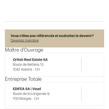
Publié le
25.11.2021
1'504
vues
Vous n’êtes pas référencés et souhaitez le devenir?
Devenez membre
Maître d’Ouvrage
Orllati Real Estate SA
Route de Bettens 13,
1042 Assens - CH
Entreprise Totale
EDIFEA SA | Vaud
Route de la Longeraie 9,
1110 Morges - CH