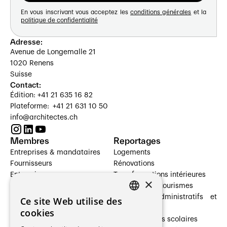
En vous inscrivant vous acceptez les
conditions générales
et la
politique de confidentialité
Adresse:
Avenue de Longemalle 21
1020 Renens
Suisse
Contact:
Édition: +41 21 635 16 82
Plateforme: +41 21 631 10 50
info@architectes.ch
Membres
Reportages
Entreprises & mandataires
Logements
Fournisseurs
Rénovations
Entreprises
Transformations intérieures
×
Prestataires de services
Hôtelleries et tourismes
Architectes paysagistes
Bâtiments administratifs et
Ce site Web utilise des
FRENCH
Architectes d'intérieur
commerces
cookies
Architectes
Établissements scolaires
GERMAN