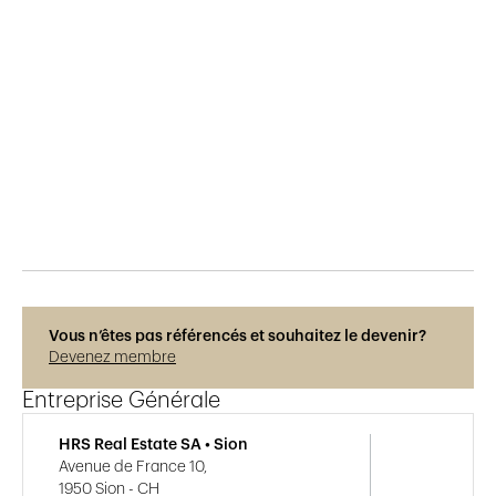
Publié le
15.12.2018
957
vues
Vous n’êtes pas référencés et souhaitez le devenir?
Devenez membre
Entreprise Générale
HRS Real Estate SA • Sion
Avenue de France 10,
1950 Sion - CH