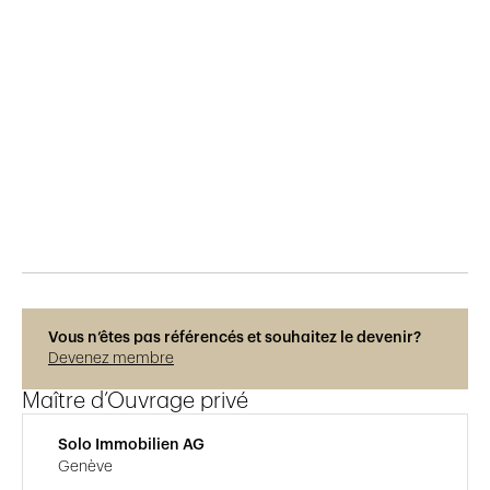
Publié le
15.4.2022
233
vues
Vous n’êtes pas référencés et souhaitez le devenir?
Devenez membre
Maître d’Ouvrage privé
Solo Immobilien AG
Genève