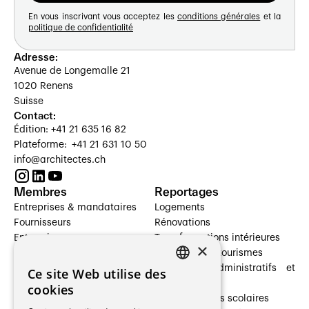
En vous inscrivant vous acceptez les
conditions générales
et la
politique de confidentialité
Adresse:
Avenue de Longemalle 21
1020 Renens
Suisse
Contact:
Édition: +41 21 635 16 82
Plateforme: +41 21 631 10 50
info@architectes.ch
Membres
Reportages
Entreprises & mandataires
Logements
Fournisseurs
Rénovations
Entreprises
Transformations intérieures
×
Prestataires de services
Hôtelleries et tourismes
Architectes paysagistes
Bâtiments administratifs et
Ce site Web utilise des
FRENCH
Architectes d'intérieur
commerces
cookies
Architectes
Établissements scolaires
GERMAN