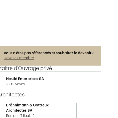
Vous n’êtes pas référencés et souhaitez le devenir?
Devenez membre
aître d’Ouvrage privé
Nestlé Enterprises SA
1800 Vevey
rchitectes
Brönnimann & Gottreux
Architectes SA
Rue des Tilleuls 2,