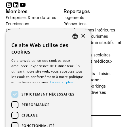
Membres
Reportages
Entreprises & mandataires
Logements
Fournisseurs
Rénovations
Entreprises
Transformations intérieures
×
Prestataires de services
Hôtelleries et tourismes
Architectes paysagistes
Bâtiments administratifs et
Ce site Web utilise des
FRENCH
Architectes d'intérieur
commerces
cookies
Architectes
Établissements scolaires
GERMAN
Ce site web utilise des cookies pour
Entreprises générales
Établissements médicaux
améliorer l'expérience de l'utilisateur. En
Ingénieurs et mandataires
Villas
utilisant notre site web, vous acceptez tous
Installateurs
Cultures - Sports - Loisirs
les cookies conformément à notre politique
Fabricants / Fournisseurs
Industrie - Artisanat
en matière de cookies.
En savoir plus
Maître d’Ouvrage
Transports et parkings
Régies immobilières
Constructions diverses
STRICTEMENT NÉCESSAIRES
Gestion PPE
PERFORMANCE
CIBLAGE
FONCTIONNALITÉ