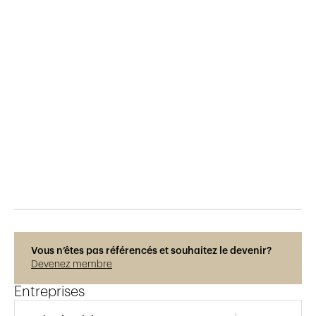
Publié le
26.9.2017
1'505
vues
Vous n’êtes pas référencés et souhaitez le devenir?
Devenez membre
Entreprises