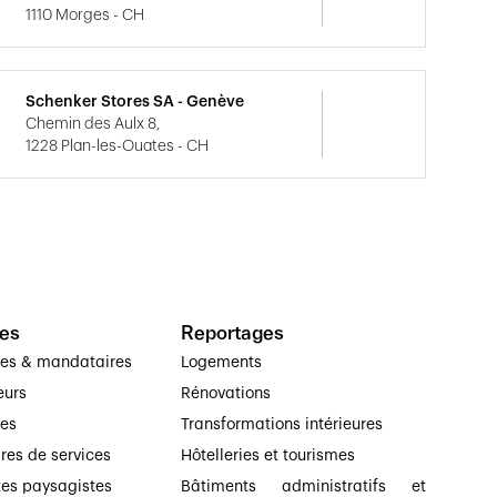
1110 Morges - CH
Schenker Stores SA - Genève
Chemin des Aulx 8,
1228 Plan-les-Ouates - CH
es
Reportages
ses & mandataires
Logements
eurs
Rénovations
ses
Transformations intérieures
ires de services
Hôtelleries et tourismes
tes paysagistes
Bâtiments administratifs et