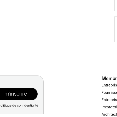
Membr
Entrepri
Fourniss
Entrepri
olitique de confidentialité
Prestata
Architec