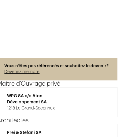
Vous n’êtes pas référencés et souhaitez le devenir?
Devenez membre
aître d’Ouvrage privé
WPG SA c/o Aton
Développement SA
1218 Le Grand-Saconnex
rchitectes
Frei & Stefani SA