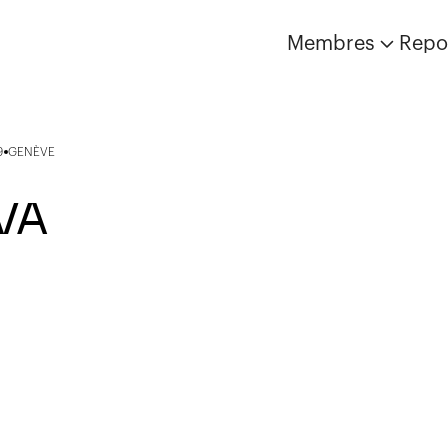
Membres
Repo
9
GENÈVE
VA