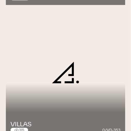
VILLAS
0/VD-353
315