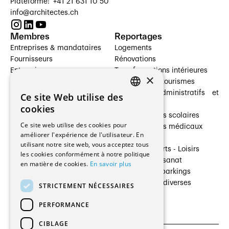
Plateforme: +41 21 631 10 50
info@architectes.ch
Membres
Reportages
Entreprises & mandataires
Logements
Fournisseurs
Rénovations
Entreprises
Transformations intérieures
×
Prestataires de services
Hôtelleries et tourismes
Architectes paysagistes
Bâtiments administratifs et
Ce site Web utilise des
FRENCH
Architectes d'intérieur
commerces
cookies
Architectes
Établissements scolaires
GERMAN
Ce site web utilise des cookies pour
Entreprises générales
Établissements médicaux
améliorer l'expérience de l'utilisateur. En
Ingénieurs et mandataires
Villas
utilisant notre site web, vous acceptez tous
Installateurs
Cultures - Sports - Loisirs
les cookies conformément à notre politique
Fabricants / Fournisseurs
Industrie - Artisanat
en matière de cookies.
En savoir plus
Maître d’Ouvrage
Transports et parkings
Régies immobilières
Constructions diverses
STRICTEMENT NÉCESSAIRES
Gestion PPE
PERFORMANCE
CIBLAGE