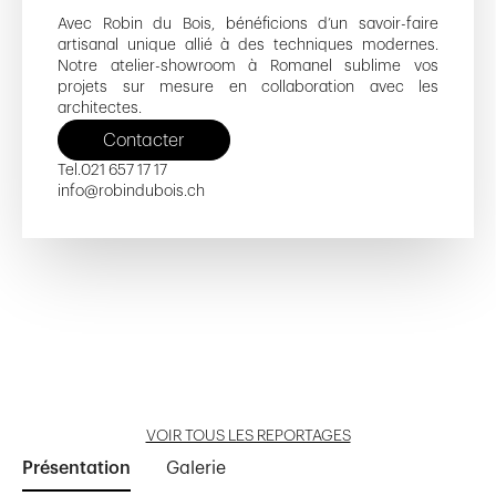
Avec Robin du Bois, bénéficions d’un savoir-faire
artisanal unique allié à des techniques modernes.
Notre atelier-showroom à Romanel sublime vos
projets sur mesure en collaboration avec les
architectes.
Contacter
Tel.
021 657 17 17
info@robindubois.ch
Tour B - La Sallaz
PPE Rythmes
Transformation d'une Ferme
Les Maisonnettes
PPE Les Reflets de Clies
Ouvrir reportage
Ouvrir reportage
Ouvrir reportage
Ouvrir reportage
Ouvrir reportage
VOIR TOUS LES REPORTAGES
Présentation
Galerie