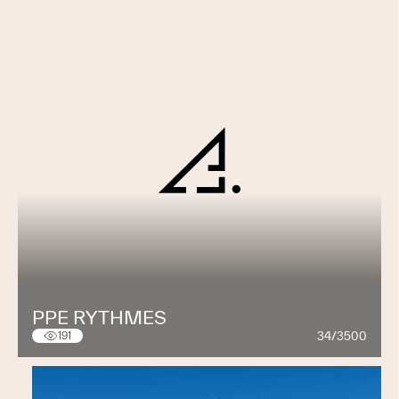
et la qualité
Chez Robin du Bois, nous sommes engagés dans la
durabilité environnementale. Nous sélectionnons
soigneusement nos matériaux pour garantir qu'ils
proviennent de sources responsables et nous mettons
en œuvre des pratiques écologiques dans notre atelier.
Chaque projet est une occasion de démontrer notre
engagement envers la qualité et la durabilité, assurant
que nos créations non seulement embellissent les
espaces mais durent aussi dans le temps.
Notre Mission: Créer, Conseiller,
Inspirer
Nous nous engageons à inspirer nos clients avec des
PPE RYTHMES
solutions qui répondent à leurs attentes, à les conseiller
34/3500
191
avec expertise et honnêteté, et à créer des œuvres qui
incarnent le savoir-faire et la passion de nos artisans
ainsi que la vision de nos clients et partenaires. Notre