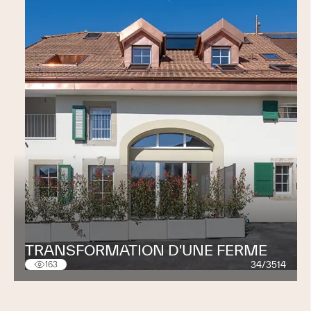
mission est de faire en sorte que chaque intervention
soit une preuve de notre compétence et de notre
engagement envers l’excellence. Chez Robin du Bois,
chaque projet est une nouvelle opportunité de
repousser les limites de la créativité et de l'innovation.
Découvrez comment nous pouvons transformer vos
idées en réalité.
Robin du Bois Dorthe SA
Chemin du Marais 2
1032 Romanel-sur-Lausanne
021 657 17 17
TRANSFORMATION D'UNE FERME
34/3514
163