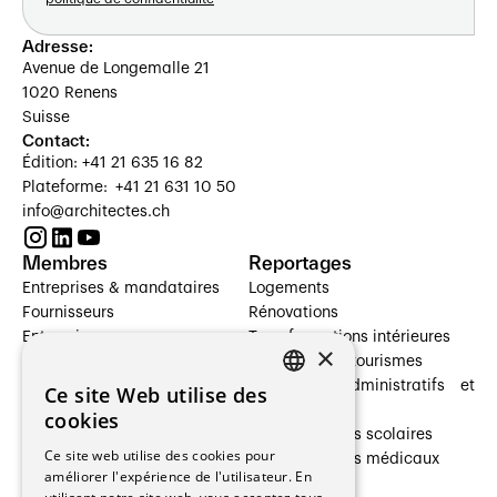
Adresse:
Avenue de Longemalle 21
1020 Renens
Suisse
Contact:
Édition: +41 21 635 16 82
Plateforme: +41 21 631 10 50
info@architectes.ch
Membres
Reportages
Entreprises & mandataires
Logements
Fournisseurs
Rénovations
Entreprises
Transformations intérieures
×
Prestataires de services
Hôtelleries et tourismes
Architectes paysagistes
Bâtiments administratifs et
Ce site Web utilise des
FRENCH
Architectes d'intérieur
commerces
cookies
Architectes
Établissements scolaires
GERMAN
Ce site web utilise des cookies pour
Entreprises générales
Établissements médicaux
améliorer l'expérience de l'utilisateur. En
Ingénieurs et mandataires
Villas