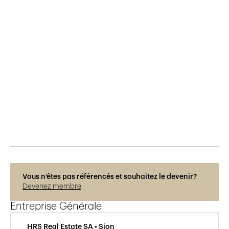
Publié le
15.12.2018
916
vues
Vous n’êtes pas référencés et souhaitez le devenir?
Devenez membre
Entreprise Générale
HRS Real Estate SA • Sion