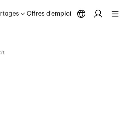
rtages
Offres d'emploi
art
eportage
reportage