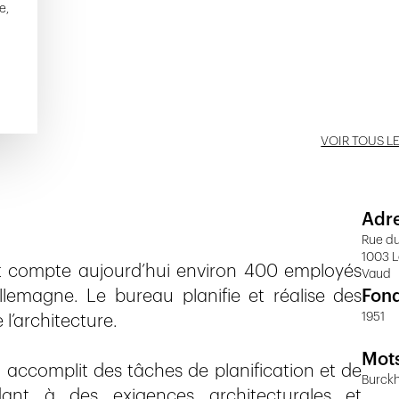
e,
VOIR TOUS L
Adr
Rue du
1003 
et compte aujourd’hui environ 400 employés
Vaud
Allemagne. Le bureau planifie et réalise des
Fon
1951
l’architecture.
Mots
 accomplit des tâches de planification et de
Burckh
dant à des exigences architecturales et