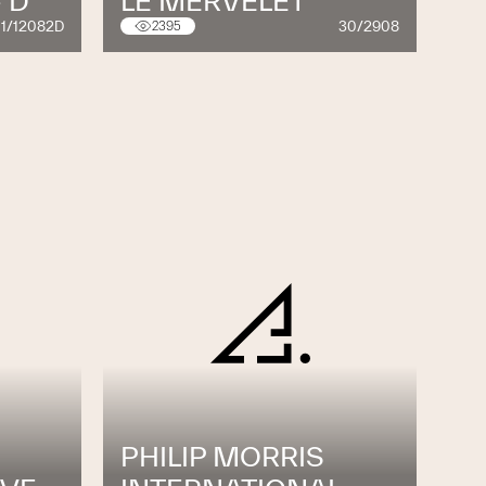
 D
LE MERVELET
1/12082D
30/2908
2395
PHILIP MORRIS