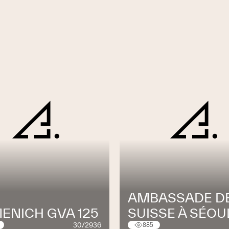
AMBASSADE D
MENICH GVA 125
SUISSE À SÉOU
30/2936
885