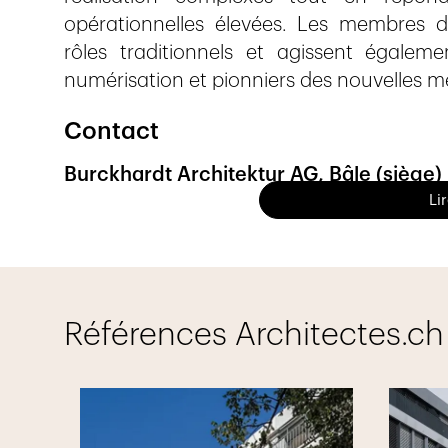
opérationnelles élevées. Les membres de 
rôles traditionnels et agissent égale
numérisation et pionniers des nouvelles m
Contact
Burckhardt Architektur AG, Bâle (siège)
Li
basel@burckhardt.swiss
Burckhardt Architektur AG, Berne
bern@burckhardt.swiss
Burckhardt Architecture SA, Genève
Références Architectes.ch
geneva@burckhardt.swiss
Burckhardt Architecture SA, Lausanne
lausanne@burckhardt.swiss