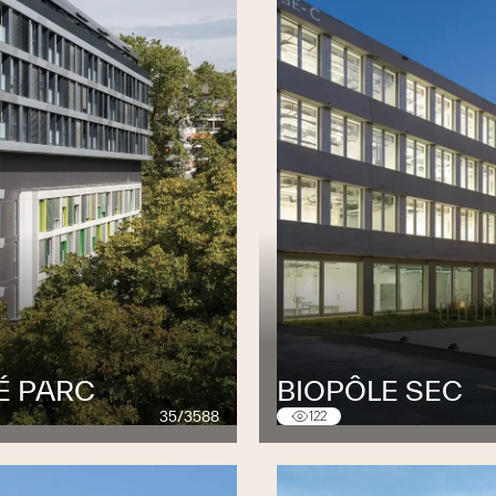
ach
rt
É PARC
BIOPÔLE SEC
35/3588
122