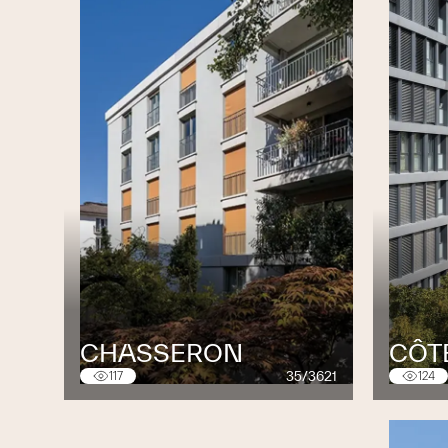
Burckhardt Architektur AG, Zurich
zuerich@burckhardt.swiss
Burckhardt Deutschland GmbH, Berlin
berlin@burckhardt.swiss
Burckhardt Deutschland GmbH, Grenz
grenzach@burckhardt.swiss
Burckhardt Deutschland GmbH, Stuttga
stuttgart@burckhardt.swiss
CHASSERON
CÔT
35/3621
117
124