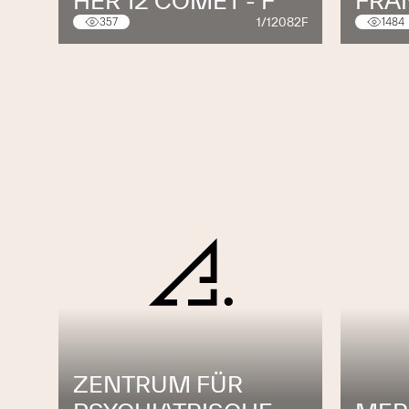
HER 12 COMET - F
FRA
1/12082F
357
1484
ZENTRUM FÜR