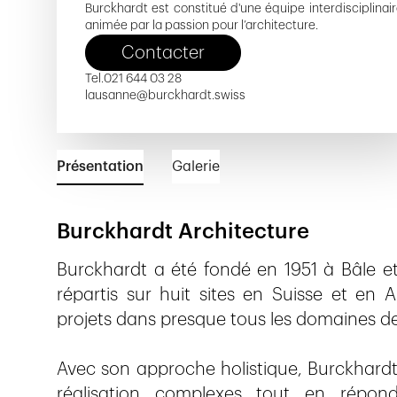
Burckhardt est constitué d'une équipe interdisciplinair
animée par la passion pour l’architecture.
Contacter
Tel.
021 644 03 28
lausanne@burckhardt.swiss
Présentation
Galerie
Burckhardt
Architecture
Burckhardt a été fondé en 1951 à Bâle 
répartis sur huit sites en Suisse et en 
projets dans presque tous les domaines de 
Avec son approche holistique, Burckhardt
réalisation complexes tout en répon