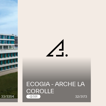
ECOGIA - ARCHE LA
COROLLE
33/3354
32/3173
591