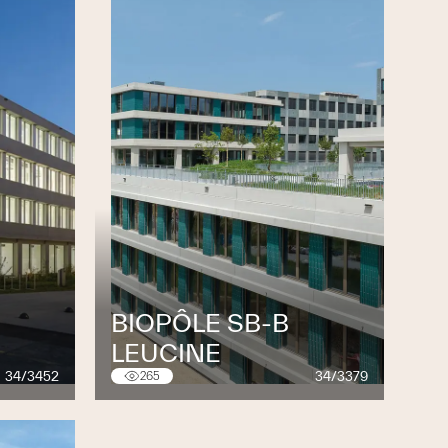
BIOPÔLE SB-B
LEUCINE
34/3452
34/3379
265