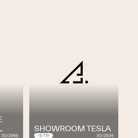
E
L
SHOWROOM TESLA
30/2948
30/2934
729