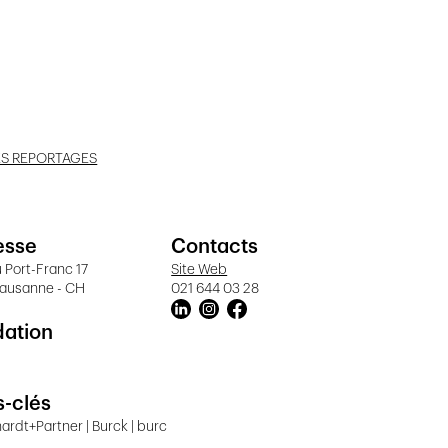
ES REPORTAGES
esse
Contacts
 Port-Franc 17
Site Web
Lausanne - CH
021 644 03 28
dation
-clés
ardt+Partner | Burck | burc