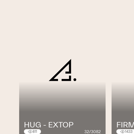
HUG - EXTOP
FIR
32/3082
811
1433