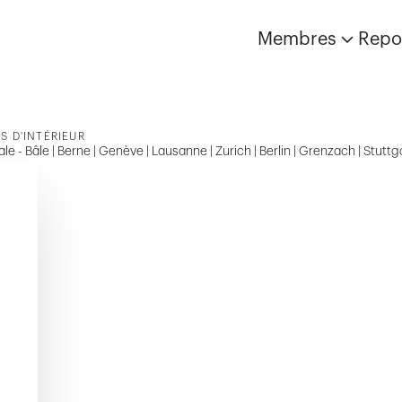
Membres
Repo
S D'INTÉRIEUR
ale - Bâle | Berne | Genève | Lausanne | Zurich | Berlin | Grenzach | Stuttg
Ouvrir reportage
Ouvrir reportage
Ouvrir reportage
Ouvrir r
Ouvrir 
Chasseron
Côté Parc
Biopôle SEC
Biopôle SB-B Leucine
Le Château de Crissier