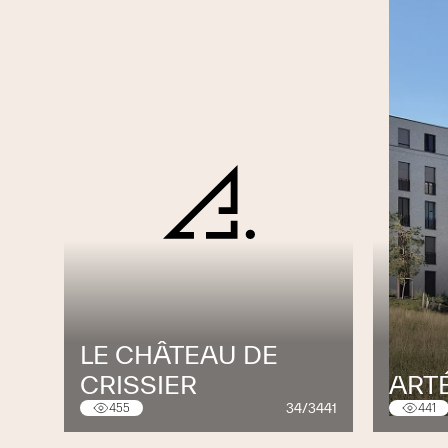
LE CHÂTEAU DE
CRISSIER
ART
34/3441
455
441