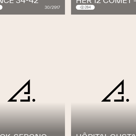
NCE 34-42
HER 12 COMET -
30/2917
284