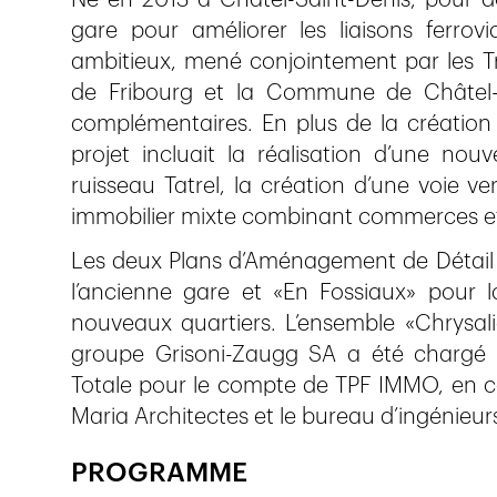
Né en 2013 à Châtel-Saint-Denis, pour do
gare pour améliorer les liaisons ferrovi
ambitieux, mené conjointement par les Tra
de Fribourg et la Commune de Châtel-Sa
complémentaires. En plus de la création
projet incluait la réalisation d’une nouv
ruisseau Tatrel, la création d’une voie v
immobilier mixte combinant commerces et
Les deux Plans d’Aménagement de Détail 
l’ancienne gare et «En Fossiaux» pour l
nouveaux quartiers. L’ensemble «Chrysali
groupe Grisoni-Zaugg SA a été chargé de
Totale pour le compte de TPF IMMO, en co
Maria Architectes et le bureau d’ingénieu
PROGRAMME