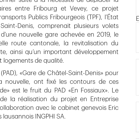
nner suite à la nécessité de déplacer la
aires entre Fribourg et Vevey, ce projet
nsports Publics Fribourgeois (TPF), l’État
E
int-Denis, comprenait plusieurs volets
 d’une nouvelle gare achevée en 2019, le
elle route cantonale, la revitalisation du
erte, ainsi qu’un important développement
 logements de qualité.
(PAD), «Gare de Châtel-Saint-Denis» pour
a nouvelle, ont fixé les contours de ces
de» est le fruit du PAD «En Fossiaux». Le
 la réalisation du projet en Entreprise
llaboration avec le cabinet genevois Eric
rs lausannois INGPHI SA.