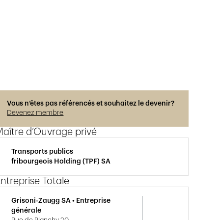
Photos © Hélène Maria
Vous n’êtes pas référencés et souhaitez le devenir?
Devenez membre
aître d’Ouvrage privé
Transports publics
fribourgeois Holding (TPF) SA
ntreprise Totale
Grisoni-Zaugg SA • Entreprise
générale