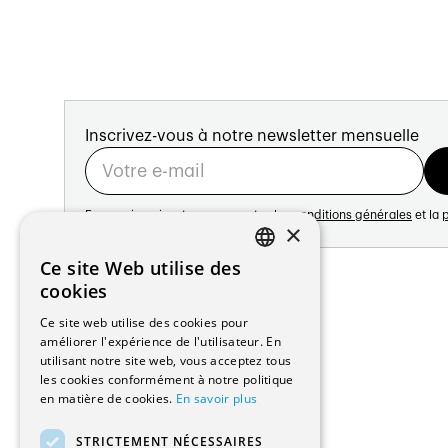
Inscrivez-vous à notre newsletter mensuelle
En vous inscrivant vous acceptez les
conditions générales
et la
p
×
Adresse:
Ce site Web utilise des
FRENCH
Avenue de Longemalle 21
cookies
1020 Renens
GERMAN
Ce site web utilise des cookies pour
Suisse
améliorer l'expérience de l'utilisateur. En
Contact:
utilisant notre site web, vous acceptez tous
Édition: +41 21 635 16 82
les cookies conformément à notre politique
Plateforme: +41 21 631 10 50
en matière de cookies.
En savoir plus
info@architectes.ch
STRICTEMENT NÉCESSAIRES