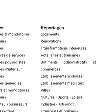
es
Reportages
ses & mandataires
Logements
eurs
Rénovations
ses
Transformations intérieures
ires de services
Hôtelleries et tourismes
tes paysagistes
Bâtiments administratifs et
es d'intérieur
commerces
tes
Établissements scolaires
ses générales
Établissements médicaux
rs et mandataires
Villas
eurs
Cultures - Sports - Loisirs
ts / Fournisseurs
Industrie - Artisanat
’Ouvrage
Transports et parkings