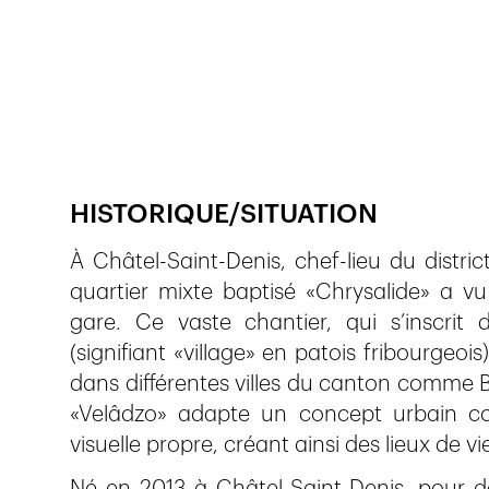
Publié le
22.1.2025
369
vues
HISTORIQUE/SITUATION
À Châtel-Saint-Denis, chef-lieu du distri
quartier mixte baptisé «Chrysalide» a v
gare. Ce vaste chantier, qui s’inscri
(signifiant «village» en patois fribourgeoi
dans différentes villes du canton comme B
«Velâdzo» adapte un concept urbain c
visuelle propre, créant ainsi des lieux de v