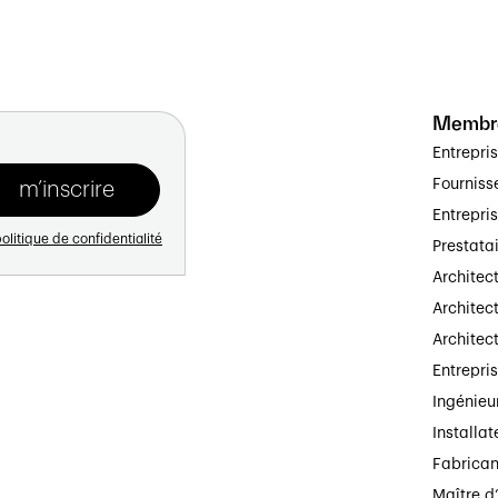
Membr
Entrepri
Fourniss
Entrepri
olitique de confidentialité
Prestata
Architec
Architect
Architec
Entrepri
Ingénieu
Installat
Fabrican
Maître d