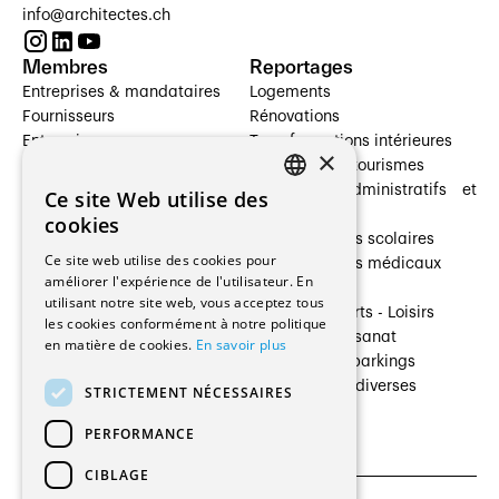
info@architectes.ch
Membres
Reportages
Entreprises & mandataires
Logements
Fournisseurs
Rénovations
Entreprises
Transformations intérieures
×
Prestataires de services
Hôtelleries et tourismes
Architectes paysagistes
Bâtiments administratifs et
Ce site Web utilise des
FRENCH
Architectes d'intérieur
commerces
cookies
Architectes
Établissements scolaires
GERMAN
Ce site web utilise des cookies pour
Entreprises générales
Établissements médicaux
améliorer l'expérience de l'utilisateur. En
Ingénieurs et mandataires
Villas
utilisant notre site web, vous acceptez tous
Installateurs
Cultures - Sports - Loisirs
les cookies conformément à notre politique
Fabricants / Fournisseurs
Industrie - Artisanat
en matière de cookies.
En savoir plus
Maître d’Ouvrage
Transports et parkings
Régies immobilières
Constructions diverses
STRICTEMENT NÉCESSAIRES
Gestion PPE
PERFORMANCE
CIBLAGE