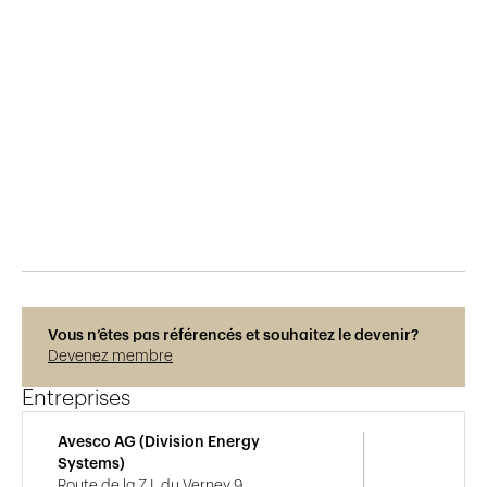
Publié le
2.9.2017
1'180
vues
Vous n’êtes pas référencés et souhaitez le devenir?
Devenez membre
Entreprises
Avesco AG (Division Energy
Systems)
Route de la Z.I. du Verney 9,