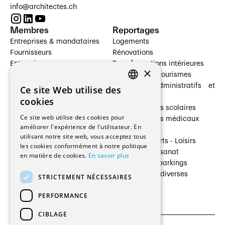
info@architectes.ch
Membres
Reportages
Entreprises & mandataires
Logements
Fournisseurs
Rénovations
Entreprises
Transformations intérieures
×
Prestataires de services
Hôtelleries et tourismes
Architectes paysagistes
Bâtiments administratifs et
Ce site Web utilise des
FRENCH
Architectes d'intérieur
commerces
cookies
Architectes
Établissements scolaires
GERMAN
Ce site web utilise des cookies pour
Entreprises générales
Établissements médicaux
améliorer l'expérience de l'utilisateur. En
Ingénieurs et mandataires
Villas
utilisant notre site web, vous acceptez tous
Installateurs
Cultures - Sports - Loisirs
les cookies conformément à notre politique
Fabricants / Fournisseurs
Industrie - Artisanat
en matière de cookies.
En savoir plus
Maître d’Ouvrage
Transports et parkings
Régies immobilières
Constructions diverses
STRICTEMENT NÉCESSAIRES
Gestion PPE
PERFORMANCE
CIBLAGE