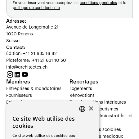
En vous inscrivant vous acceptez les
conditions générales
et la
politique de confidentialité
Adresse:
Avenue de Longemalle 21
1020 Renens
Suisse
Contact:
Édition: +41 21 635 16 82
Plateforme: +41 21 631 10 50
info@architectes.ch
Membres
Reportages
Entreprises & mandataires
Logements
Fournisseurs
Rénovations
Entreprises
Transformations intérieures
×
Prestataires de services
Hôtelleries et tourismes
Architectes paysagistes
Bâtiments administratifs et
Ce site Web utilise des
FRENCH
Architectes d'intérieur
commerces
cookies
Architectes
Établissements scolaires
GERMAN
Ce site web utilise des cookies pour
Entreprises générales
Établissements médicaux