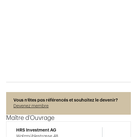
Publié le
24.11.2025
118
vues
Photos © Adrien Barakat
Vous n’êtes pas référencés et souhaitez le devenir?
Devenez membre
Maître d’Ouvrage
HRS Investment AG
Walzmühlestrasse 48,