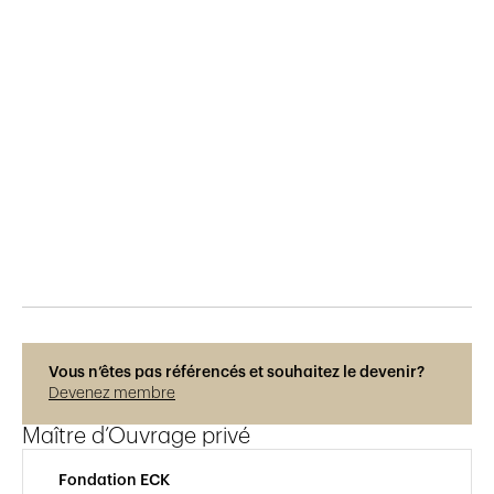
Publié le
20.6.2020
2'056
vues
Vous n’êtes pas référencés et souhaitez le devenir?
Devenez membre
Maître d’Ouvrage privé
Fondation ECK