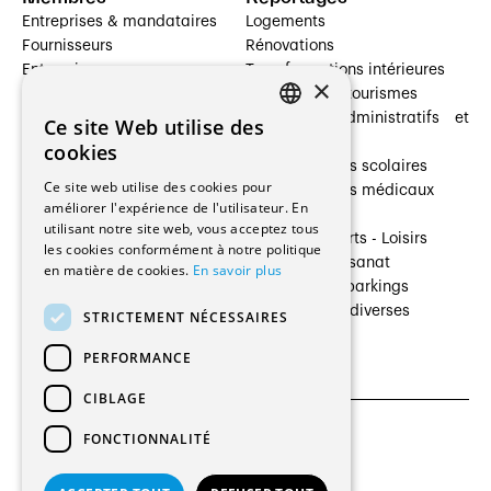
Entreprises & mandataires
Logements
Fournisseurs
Rénovations
Entreprises
Transformations intérieures
×
Prestataires de services
Hôtelleries et tourismes
Architectes paysagistes
Bâtiments administratifs et
Ce site Web utilise des
FRENCH
Architectes d'intérieur
commerces
cookies
Architectes
Établissements scolaires
GERMAN
Ce site web utilise des cookies pour
Entreprises générales
Établissements médicaux
améliorer l'expérience de l'utilisateur. En
Ingénieurs et mandataires
Villas
utilisant notre site web, vous acceptez tous
Installateurs
Cultures - Sports - Loisirs
les cookies conformément à notre politique
Fabricants / Fournisseurs
Industrie - Artisanat
en matière de cookies.
En savoir plus
Maître d’Ouvrage
Transports et parkings
Régies immobilières
Constructions diverses
STRICTEMENT NÉCESSAIRES
Gestion PPE
PERFORMANCE
CIBLAGE
FONCTIONNALITÉ
CGU et Politique de confidentialités
Paramètres des cookies