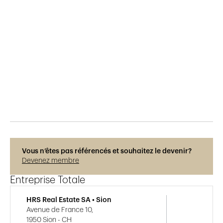
Publié le
12.1.2019
1'079
vues
Vous n’êtes pas référencés et souhaitez le devenir?
Devenez membre
Entreprise Totale
HRS Real Estate SA • Sion
Avenue de France 10,
1950 Sion - CH