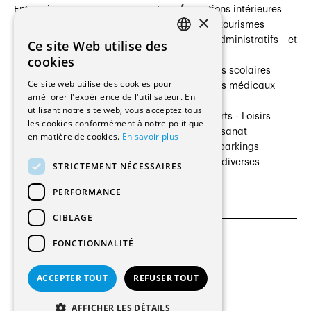
Entreprises
Transformations intérieures
×
Prestataires de services
Hôtelleries et tourismes
Architectes paysagistes
Bâtiments administratifs et
Ce site Web utilise des
FRENCH
Architectes d'intérieur
commerces
cookies
Architectes
Établissements scolaires
GERMAN
Ce site web utilise des cookies pour
Entreprises générales
Établissements médicaux
améliorer l'expérience de l'utilisateur. En
Ingénieurs et mandataires
Villas
utilisant notre site web, vous acceptez tous
Installateurs
Cultures - Sports - Loisirs
les cookies conformément à notre politique
Fabricants / Fournisseurs
Industrie - Artisanat
en matière de cookies.
En savoir plus
Maître d’Ouvrage
Transports et parkings
Régies immobilières
Constructions diverses
STRICTEMENT NÉCESSAIRES
Gestion PPE
PERFORMANCE
CIBLAGE
FONCTIONNALITÉ
CGU et Politique de confidentialités
Paramètres des cookies
ACCEPTER TOUT
REFUSER TOUT
© 2026 Tous droits réservés
AFFICHER LES DÉTAILS