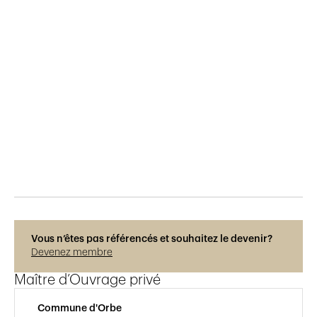
Publié le
23.2.2019
1'116
vues
Vous n’êtes pas référencés et souhaitez le devenir?
Devenez membre
Maître d’Ouvrage privé
Commune d'Orbe