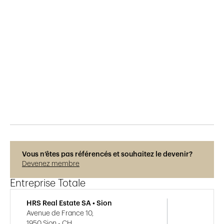
Publié le
20.8.2019
1'142
vues
Vous n’êtes pas référencés et souhaitez le devenir?
Devenez membre
Entreprise Totale
HRS Real Estate SA • Sion
Avenue de France 10,
1950 Sion - CH