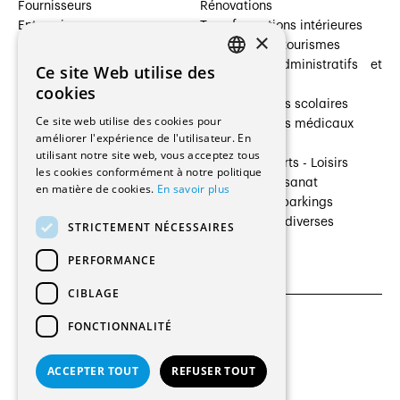
Fournisseurs
Rénovations
Entreprises
Transformations intérieures
×
Prestataires de services
Hôtelleries et tourismes
Architectes paysagistes
Bâtiments administratifs et
Ce site Web utilise des
FRENCH
Architectes d'intérieur
commerces
cookies
Architectes
Établissements scolaires
GERMAN
Ce site web utilise des cookies pour
Entreprises générales
Établissements médicaux
améliorer l'expérience de l'utilisateur. En
Ingénieurs et mandataires
Villas
utilisant notre site web, vous acceptez tous
Installateurs
Cultures - Sports - Loisirs
les cookies conformément à notre politique
Fabricants / Fournisseurs
Industrie - Artisanat
en matière de cookies.
En savoir plus
Maître d’Ouvrage
Transports et parkings
Régies immobilières
Constructions diverses
STRICTEMENT NÉCESSAIRES
Gestion PPE
PERFORMANCE
CIBLAGE
FONCTIONNALITÉ
CGU et Politique de confidentialités
Paramètres des cookies
ACCEPTER TOUT
REFUSER TOUT
© 2026 Tous droits réservés